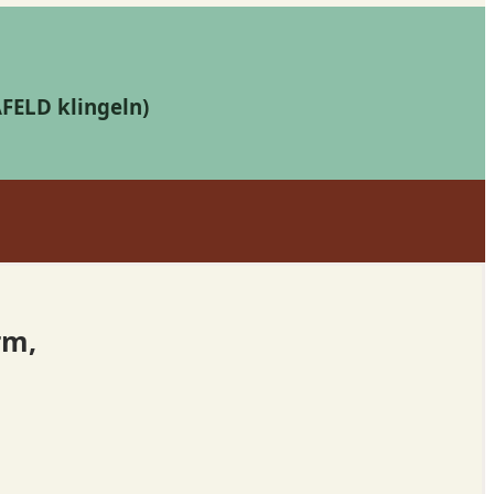
AFELD klingeln)
rm,