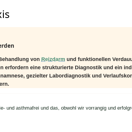
is
erden
e Behandlung von
Reizdarm
und funktionellen Verdau
 erfordern eine strukturierte Diagnostik und ein in
t Anamnese, gezielter Labordiagnostik und Verlaufskon
ern.
gie- und asthmafrei und das, obwohl wir vorrangig und erfol